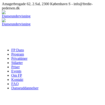
Amagerbrogade 62, 2.Sal, 2300 København S - info@fredie-
pedersen.dk
FP Dans
Program
Privattimer
Stilarter
Priser
Events
Om FP
Kontakt
FAQ
Danseuddannelser