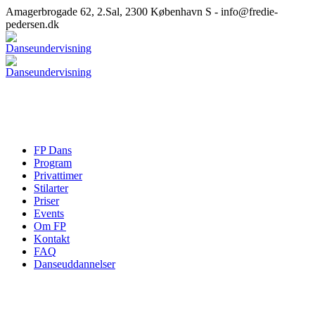
Amagerbrogade 62, 2.Sal, 2300 København S - info@fredie-
pedersen.dk
FP Dans
Program
Privattimer
Stilarter
Priser
Events
Om FP
Kontakt
FAQ
Danseuddannelser