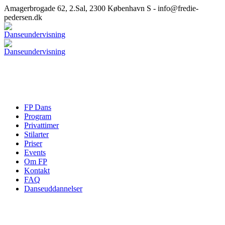
Amagerbrogade 62, 2.Sal, 2300 København S - info@fredie-
pedersen.dk
FP Dans
Program
Privattimer
Stilarter
Priser
Events
Om FP
Kontakt
FAQ
Danseuddannelser