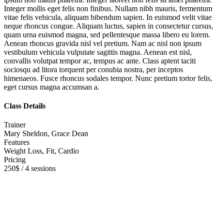
Integer mollis eget felis non finibus. Nullam nibh mauris, fermentum
vitae felis vehicula, aliquam bibendum sapien. In euismod velit vitae
neque rhoncus congue. Aliquam luctus, sapien in consectetur cursus,
quam urna euismod magna, sed pellentesque massa libero eu lorem.
Aenean rhoncus gravida nisl vel pretium. Nam ac nisl non ipsum
vestibulum vehicula vulputate sagittis magna. Aenean est nisl,
convallis volutpat tempor ac, tempus ac ante. Class aptent taciti
sociosqu ad litora torquent per conubia nostra, per inceptos
himenaeos. Fusce rhoncus sodales tempor. Nunc pretium tortor felis,
eget cursus magna accumsan a.
Class Details
Trainer
Mary Sheldon, Grace Dean
Features
Weight Loss, Fit, Cardio
Pricing
250$ / 4 sessions