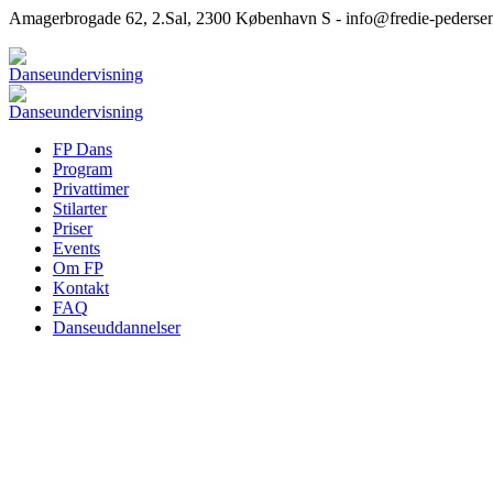
Amagerbrogade 62, 2.Sal, 2300 København S - info@fredie-pederse
FP Dans
Program
Privattimer
Stilarter
Priser
Events
Om FP
Kontakt
FAQ
Danseuddannelser